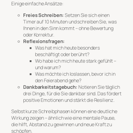
Einige einfache Ansätze:
Freies Schreiben:
Setzen Sie sich einen
Timer auf 10 Minuten und schreiben Sie, was
Ihnen in den Sinn kommt – ohne Bewertung
oder Korrektur.
Reflexionsfragen:
Was hat mich heute besonders
beschäftigt oder berührt?
Wo habe ich mich heute stark gefühlt –
und warum?
Was möchte ich loslassen, bevor ich in
den Feierabend gehe?
Dankbarkeitstagebuch:
Notieren Sie täglich
drei Dinge, für die Sie dankbar sind. Das fördert
positive Emotionen und stärkt die Resilienz.
Selbst kurze Schreibphasen können eine deutliche
Wirkung zeigen – ähnlich wie eine mentale Pause,
die hilft, Abstand zu gewinnen und neue Kraft zu
schöpfen.