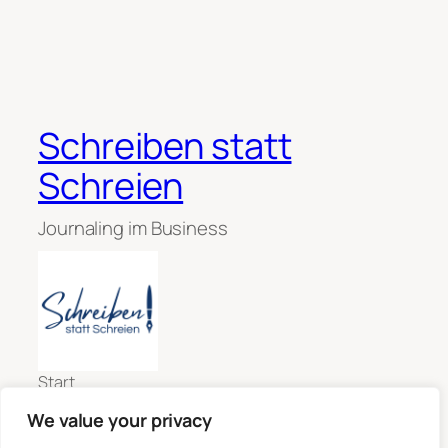
Schreiben statt
Schreien
Journaling im Business
Start
Angebot
Impressum
We value your privacy
Claudia Scheidemann
Datenschutzerklärung
Michaela Muschitz
Kontakt