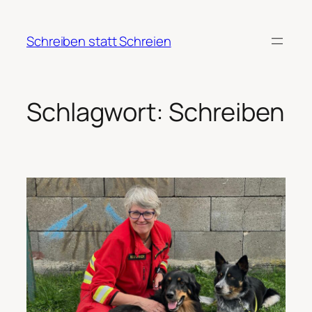
Zum
Inhalt
Schreiben statt Schreien
springen
Schlagwort:
Schreiben