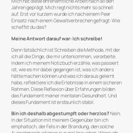
Mich hat diese ehrenamtliche Arbeit nach all den
Jahren geprägt. Mich regt nichts mehr so schnell
auf. Erst vor kurzem wurde ich nach einem Peer
Einsatz nach einem Gewaltverbrechen gefragt: Wie
schaffst du das?
Meine Antwort darauf war: Ich schreibe!
Denn tatsächlich ist Schreiben die Methode, mit der
ich all die Dinge, die mir unterkommen, verarbeite.
Indem ich meinem Notizbuch erzähle, was passiert
ist, wie es mir dabei gegangen ist, was ich anders
hätte machen können und was ich daraus gelernt
habe, reflektiere ich die Erlebnisse in einem sicheren
Rahmen. Diese Reflexion über Erfahrungen bilden
das Fundament meiner mentalen Gesundheit. Und
dieses Fundament ist erstaunlich stabil.
Bin ich deshalb abgestumpft oder herzlos?
Nein.
In der Situation mit meinem Gegenüber bin ich
emphatisch, der Fels in der Brandung, den solche