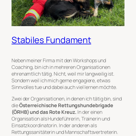
Stabiles Fundament
Neben meiner Firma mit den Workshops und
Coaching, bin ich in mehreren Organisationen
ehrenamtlich tätig. Nicht, weil mir langweilig ist.
Sondern weil ich mich gerne engagiere, etwas
Sinnvolles tue und dabei auch viel lernen möchte.
Zwei der Organisationen, in denen ich tätig bin, sind
die
Österreichische Rettungshundebrigade
(ÖRHB) und das Rote Kreuz.
In der einen
Organisation als Hundeführerin, Trainerin und
Einsatzkoordinatorin. In der anderen als
Rettungssanitäterin und Mannschaftsvertreterin.