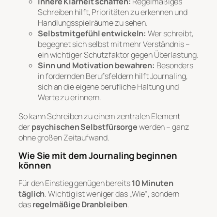
Innere Klarheit schaffen:
Regelmäßiges
Schreiben hilft, Prioritäten zu erkennen und
Handlungsspielräume zu sehen.
Selbstmitgefühl entwickeln:
Wer schreibt,
begegnet sich selbst mit mehr Verständnis –
ein wichtiger Schutzfaktor gegen Überlastung.
Sinn und Motivation bewahren:
Besonders
in fordernden Berufsfeldern hilft Journaling,
sich an die eigene berufliche Haltung und
Werte zu erinnern.
So kann Schreiben zu einem zentralen Element
der
psychischen Selbstfürsorge
werden – ganz
ohne großen Zeitaufwand.
Wie Sie mit dem Journaling beginnen
können
Für den Einstieg genügen bereits
10 Minuten
täglich
. Wichtig ist weniger das „Wie“, sondern
das
regelmäßige Dranbleiben
.