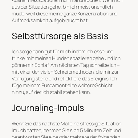
Ausnahmesituationen nun mal brauchen. Wenn ich
aus der Situation gehe, bin ich meist unendlich
müde, weil diese meine ganze Konzentration und
Aufmerksamkeit aufgebraucht hat.
Selbstfürsorge als Basis
Ich sorge dann gut für mich indem ich esse und
trinke, mit meinen Hunden spazieren gehe und ich
gönne mir Schlaf. Am nächsten Tag schreibe ich –
mit einer der vielen Schreibmethoden, die mir zur
Verfügung stehe und reflektiere das Ereignis. Ich
füge meinem Fundament eine weitere Schicht
hinzu, auf der ich stabil stehen kann.
Journaling-Impuls
Wenn Sie das nächste Mal eine stressige Situation
im Job hatten, nehmen Sie sich 5 Minuten Zeit und
beantworten Sie eine oder mehrere der folgenden