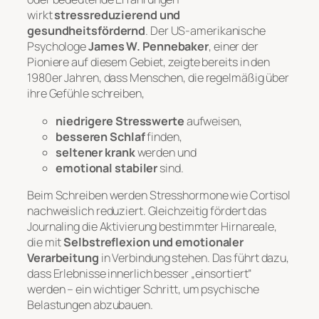
wirkt
stressreduzierend und
gesundheitsfördernd
. Der US-amerikanische
Psychologe
James W. Pennebaker
, einer der
Pioniere auf diesem Gebiet, zeigte bereits in den
1980er Jahren, dass Menschen, die regelmäßig über
ihre Gefühle schreiben,
niedrigere Stresswerte
aufweisen,
besseren Schlaf
finden,
seltener krank
werden und
emotional stabiler
sind.
Beim Schreiben werden Stresshormone wie Cortisol
nachweislich reduziert. Gleichzeitig fördert das
Journaling die Aktivierung bestimmter Hirnareale,
die mit
Selbstreflexion und emotionaler
Verarbeitung
in Verbindung stehen. Das führt dazu,
dass Erlebnisse innerlich besser „einsortiert“
werden – ein wichtiger Schritt, um psychische
Belastungen abzubauen.